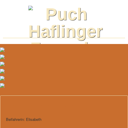
Wolfgang Micheler
Beifahrerin: Elisabeth